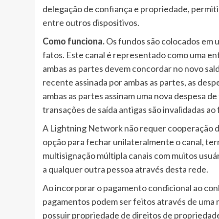
delegação de confiança e propriedade, permiti
entre outros dispositivos.
Como funciona.
Os fundos são colocados em um
fatos. Este canal é representado como uma entr
ambas as partes devem concordar no novo sald
recente assinada por ambas as partes, as desp
ambas as partes assinam uma nova despesa de 
transações de saída antigas são invalidadas ao 
A Lightning Network não requer cooperação da 
opção para fechar unilateralmente o canal, t
multisignação múltipla canais com muitos usuá
a qualquer outra pessoa através desta rede.
Ao incorporar o pagamento condicional ao con
pagamentos podem ser feitos através de uma r
possuir propriedade de direitos de propriedad