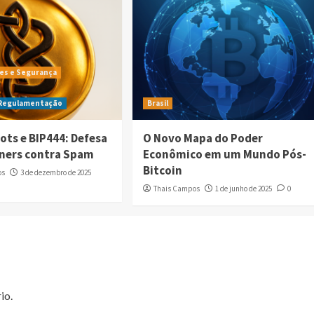
es e Segurança
 Regulamentação
Brasil
ots e BIP444: Defesa
O Novo Mapa do Poder
iners contra Spam
Econômico em um Mundo Pós-
Bitcoin
os
3 de dezembro de 2025
Thais Campos
1 de junho de 2025
0
io.