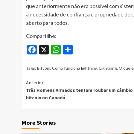
que anteriormente não era possível com sistemas
a necessidade de confiança e propriedade de cu
aberto para todos.
Compartilhe:
Facebook
X
WhatsApp
Share
Tags:
Bitcoin
,
Como funciona lightning
,
Lightning
,
O que é 
Continue
Anterior
Três Homens Armados tentam roubar um câmbio
Reading
bitcoin no Canadá
More Stories