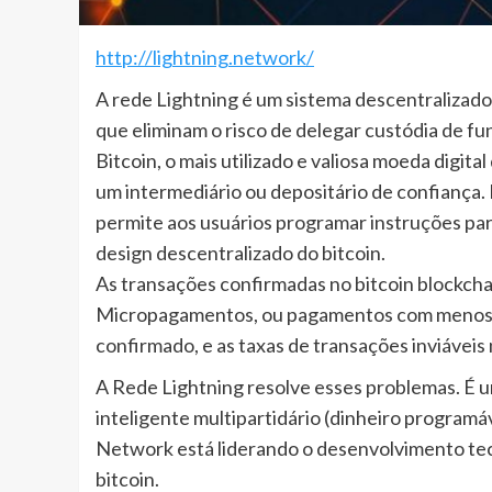
http://lightning.network/
A rede Lightning é um sistema descentralizad
que eliminam o risco de delegar custódia de fu
Bitcoin, o mais utilizado e valiosa moeda digi
um intermediário ou depositário de confiança.
permite aos usuários programar instruções pa
design descentralizado do bitcoin.
As transações confirmadas no bitcoin blockch
Micropagamentos, ou pagamentos com menos d
confirmado, e as taxas de transações inviáveis ​
A Rede Lightning resolve esses problemas. É 
inteligente multipartidário (dinheiro programá
Network está liderando o desenvolvimento tec
bitcoin.