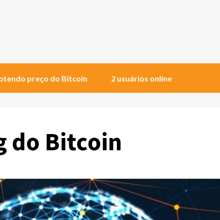
tendo preço do Bitcoin
2 usuários online
g do Bitcoin