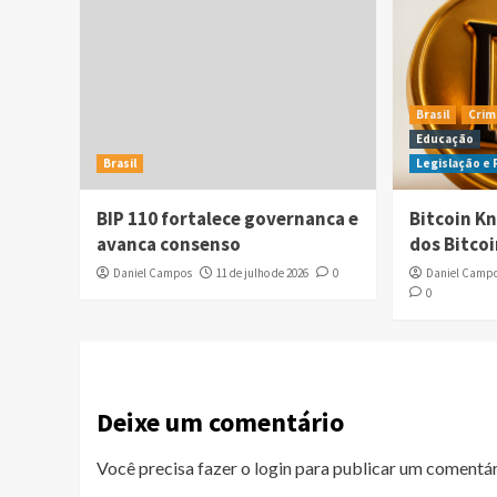
Brasil
Crim
Educação
Brasil
Legislação e
BIP 110 fortalece governanca e
Bitcoin Kn
avanca consenso
dos Bitco
Daniel Campos
11 de julho de 2026
0
Daniel Camp
0
Deixe um comentário
Você precisa fazer o
login
para publicar um comentár