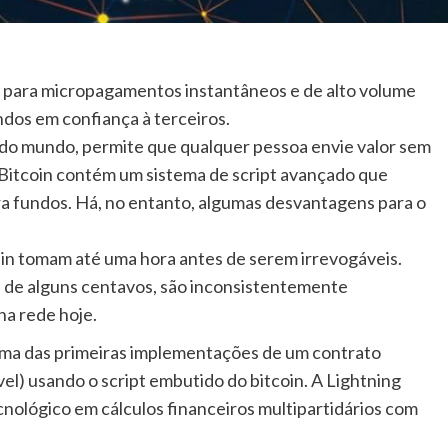
o para micropagamentos instantâneos e de alto volume
ndos em confiança à terceiros.
tal do mundo, permite que qualquer pessoa envie valor sem
 Bitcoin contém um sistema de script avançado que
ra fundos. Há, no entanto, algumas desvantagens para o
ain tomam até uma hora antes de serem irrevogáveis.
e alguns centavos, são inconsistentemente
​na rede hoje.
uma das primeiras implementações de um contrato
vel) usando o script embutido do bitcoin. A Lightning
nológico em cálculos financeiros multipartidários com