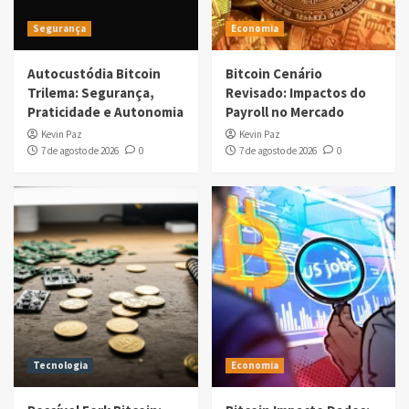
Segurança
Economia
Autocustódia Bitcoin
Bitcoin Cenário
Trilema: Segurança,
Revisado: Impactos do
Praticidade e Autonomia
Payroll no Mercado
Kevin Paz
Kevin Paz
7 de agosto de 2026
0
7 de agosto de 2026
0
Tecnologia
Economia