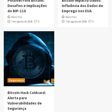
Possível Fork Bitcoin:
Bitcoin Impacto Dados:
Desafios e Implicações
Influência dos Dados de
do BIP-110
Emprego nos EUA
Kevin Paz
Kevin Paz
7 de agosto de 2026
0
7 de agosto de 2026
0
Segurança
Bitcoin Hack Coldcard:
Alerta para
Vulnerabilidades de
Segurança