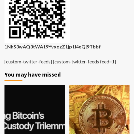
1NhS3wAQ3tWA19YvxqzZ1jp1i4eQj9Tbbf
[custom-twitter-feeds] [custom-twitter-feeds feed=1]
You may have missed