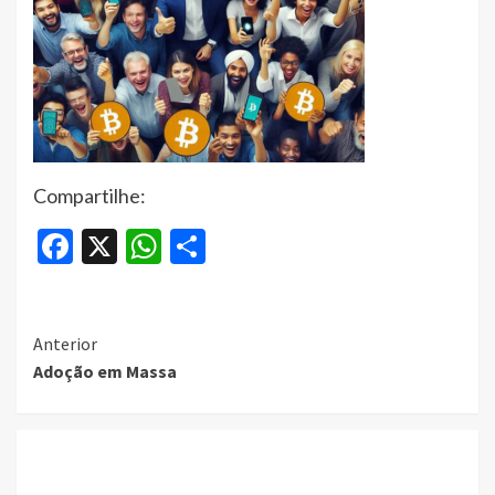
Compartilhe:
Facebook
X
WhatsApp
Share
Continue
Anterior
Adoção em Massa
Reading