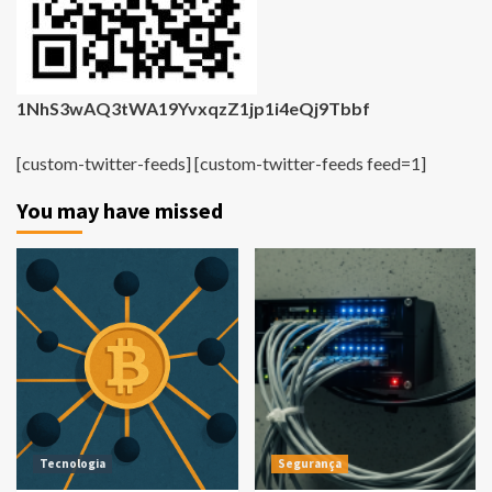
1NhS3wAQ3tWA19YvxqzZ1jp1i4eQj9Tbbf
[custom-twitter-feeds] [custom-twitter-feeds feed=1]
You may have missed
Tecnologia
Segurança