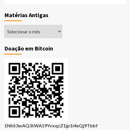
Matérias Antigas
Matérias
Antigas
Doação em Bitcoin
1NhS3wAQ3tWA19YvxqzZ1jp1i4eQj9Tbbf