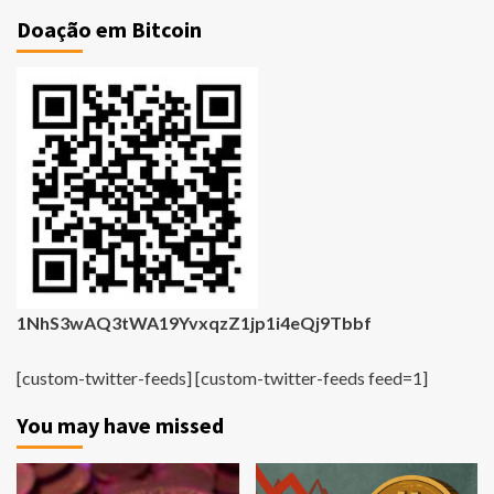
Doação em Bitcoin
1NhS3wAQ3tWA19YvxqzZ1jp1i4eQj9Tbbf
[custom-twitter-feeds] [custom-twitter-feeds feed=1]
You may have missed