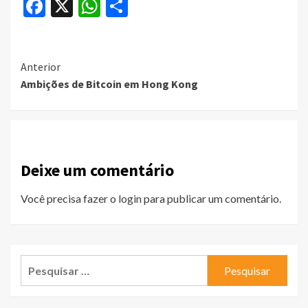
Facebook
X
WhatsApp
Share
Continue
Anterior
Ambições de Bitcoin em Hong Kong
Reading
Deixe um comentário
Você precisa fazer o
login
para publicar um comentário.
Pesquisar
por: