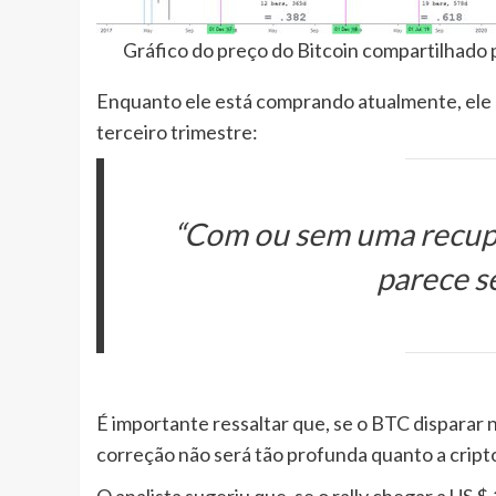
Gráfico do preço do Bitcoin compartilhado 
Enquanto ele está comprando atualmente, ele es
terceiro trimestre:
“Com ou sem uma recuper
parece s
É importante ressaltar que, se o BTC disparar n
correção não será tão profunda quanto a crip
O analista sugeriu que, se o rally chegar a US $