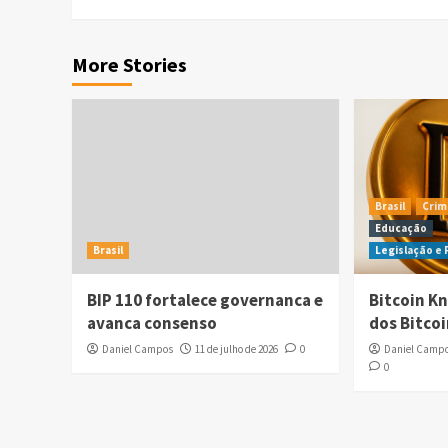
More Stories
Brasil
Crim
Educação
Brasil
Legislação e
BIP 110 fortalece governanca e
Bitcoin Kn
avanca consenso
dos Bitco
Daniel Campos
11 de julho de 2026
0
Daniel Camp
0