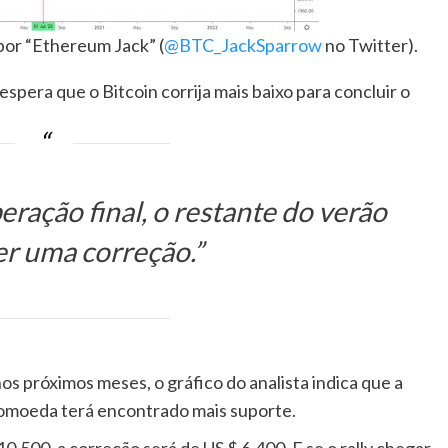
por “Ethereum Jack” (
@BTC_JackSparrow
no Twitter).
pera que o Bitcoin corrija mais baixo para concluir o
ação final, o restante do verão
er uma correção.”
os próximos meses, o gráfico do analista indica que a
tomoeda terá encontrado mais suporte.
 10.500, a correção será de US $ 6.400. E se o rally chegar