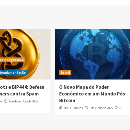
es e Segurança
 Regulamentação
Brasil
ots e BIP444: Defesa
O Novo Mapa do Poder
iners contra Spam
Econômico em um Mundo Pós-
Bitcoin
os
3 de dezembro de 2025
Thais Campos
1 de junho de 2025
0