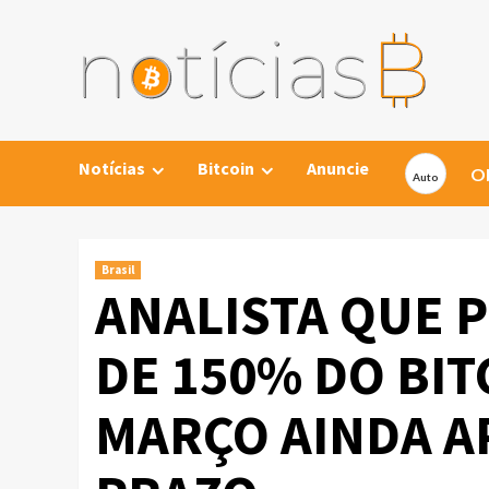
Skip
to
content
Notícias
Bitcoin
Anuncie
Ob
Brasil
ANALISTA QUE 
DE 150% DO BIT
MARÇO AINDA A