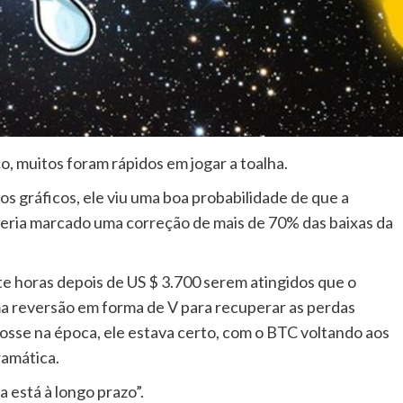
, muitos foram rápidos em jogar a toalha.
os gráficos, ele viu uma boa probabilidade de que a
 teria marcado uma correção de mais de 70% das baixas da
e horas depois de US $ 3.700 serem atingidos que o
ma reversão em forma de V para recuperar as perdas
 fosse na época, ele estava certo, com o BTC voltando aos
ramática.
 está à longo prazo”.