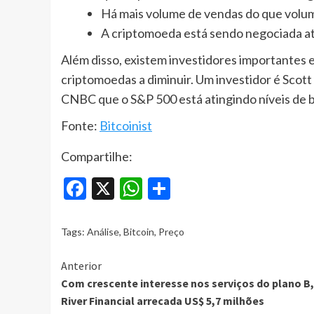
Há mais volume de vendas do que volum
A criptomoeda está sendo negociada at
Além disso, existem investidores importantes 
criptomoedas a diminuir. Um investidor é Scot
CNBC que o S&P 500 está atingindo níveis de b
Fonte:
Bitcoinist
Compartilhe:
Facebook
X
WhatsApp
Share
Tags:
Análise
,
Bitcoin
,
Preço
Continue
Anterior
Com crescente interesse nos serviços do plano B,
Reading
River Financial arrecada US$ 5,7 milhões