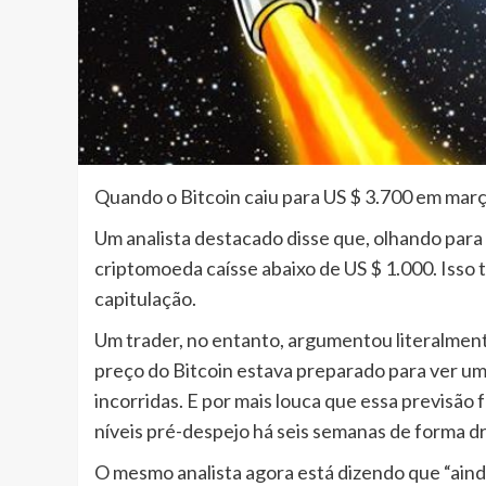
Quando o Bitcoin caiu para US $ 3.700 em março
Um analista destacado disse que, olhando para 
criptomoeda caísse abaixo de US $ 1.000. Isso
capitulação.
Um trader, no entanto, argumentou literalment
preço do Bitcoin estava preparado para ver u
incorridas. E por mais louca que essa previsão
níveis pré-despejo há seis semanas de forma d
O mesmo analista agora está dizendo que “ainda