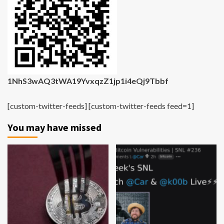
1NhS3wAQ3tWA19YvxqzZ1jp1i4eQj9Tbbf
[custom-twitter-feeds] [custom-twitter-feeds feed=1]
You may have missed