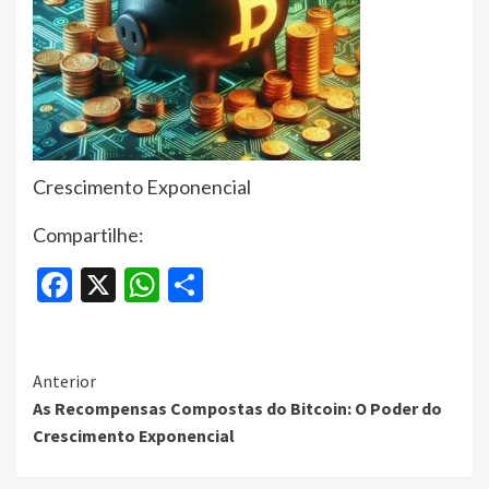
Crescimento Exponencial
Compartilhe:
Facebook
X
WhatsApp
Share
Continue
Anterior
As Recompensas Compostas do Bitcoin: O Poder do
Reading
Crescimento Exponencial