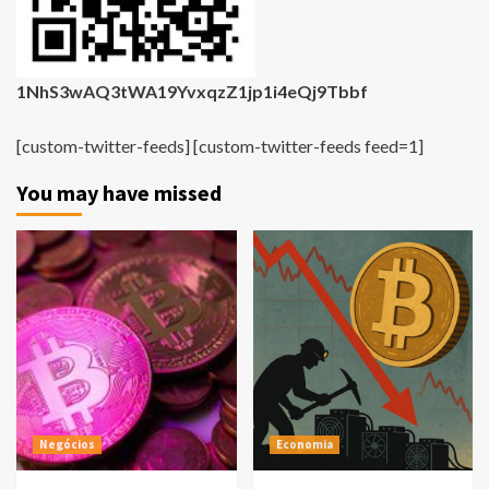
1NhS3wAQ3tWA19YvxqzZ1jp1i4eQj9Tbbf
[custom-twitter-feeds] [custom-twitter-feeds feed=1]
You may have missed
Negócios
Economia