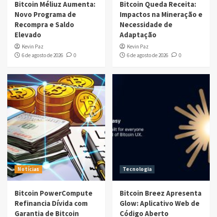
Bitcoin Méliuz Aumenta:
Bitcoin Queda Receita:
Novo Programa de
Impactos na Mineração e
Recompra e Saldo
Necessidade de
Elevado
Adaptação
Kevin Paz
Kevin Paz
6 de agosto de 2026
0
6 de agosto de 2026
0
Notícias
Tecnologia
Bitcoin PowerCompute
Bitcoin Breez Apresenta
Refinancia Dívida com
Glow: Aplicativo Web de
Garantia de Bitcoin
Código Aberto