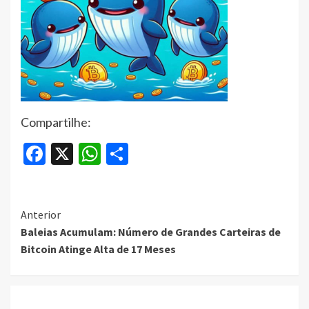
Compartilhe:
Facebook
X
WhatsApp
Share
Continue
Anterior
Baleias Acumulam: Número de Grandes Carteiras de
Reading
Bitcoin Atinge Alta de 17 Meses