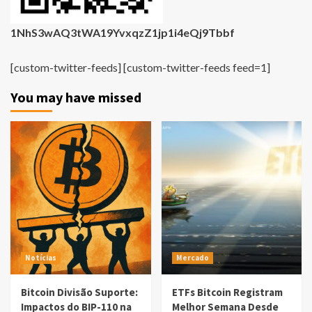
1NhS3wAQ3tWA19YvxqzZ1jp1i4eQj9Tbbf
[custom-twitter-feeds] [custom-twitter-feeds feed=1]
You may have missed
Notícias
Mercado
Bitcoin Divisão Suporte:
ETFs Bitcoin Registram
Impactos do BIP-110 na
Melhor Semana Desde