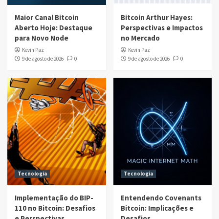
Maior Canal Bitcoin
Bitcoin Arthur Hayes:
Aberto Hoje: Destaque
Perspectivas e Impactos
para Novo Node
no Mercado
Kevin Paz
Kevin Paz
9 de agosto de 2026
0
9 de agosto de 2026
0
Tecnologia
Tecnologia
Implementação do BIP-
Entendendo Covenants
110 no Bitcoin: Desafios
Bitcoin: Implicações e
e Perspectivas
Desafios