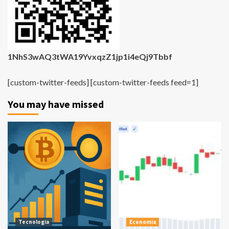
1NhS3wAQ3tWA19YvxqzZ1jp1i4eQj9Tbbf
[custom-twitter-feeds] [custom-twitter-feeds feed=1]
You may have missed
Tecnologia
Economia