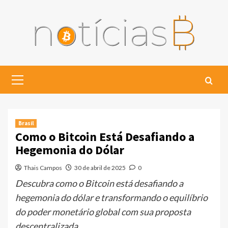
Skip
to
content
Primary
Menu
Brasil
Como o Bitcoin Está Desafiando a
Hegemonia do Dólar
Thais Campos
30 de abril de 2025
0
Descubra como o Bitcoin está desafiando a
hegemonia do dólar e transformando o equilíbrio
do poder monetário global com sua proposta
descentralizada.