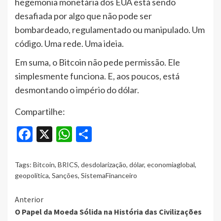
hegemonia monetária dos EUA está sendo
desafiada por algo que não pode ser
bombardeado, regulamentado ou manipulado. Um
código. Uma rede. Uma ideia.
Em suma, o Bitcoin não pede permissão. Ele
simplesmente funciona. E, aos poucos, está
desmontando o império do dólar.
Compartilhe:
Facebook
X
WhatsApp
Share
Tags:
Bitcoin
,
BRICS
,
desdolarização
,
dólar
,
economiaglobal
,
geopolítica
,
Sanções
,
SistemaFinanceiro
Continue
Anterior
O Papel da Moeda Sólida na História das Civilizações
Reading