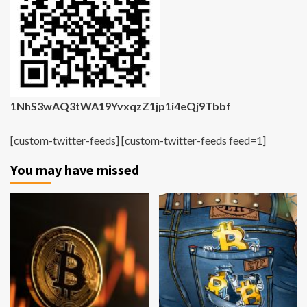
1NhS3wAQ3tWA19YvxqzZ1jp1i4eQj9Tbbf
[custom-twitter-feeds] [custom-twitter-feeds feed=1]
You may have missed