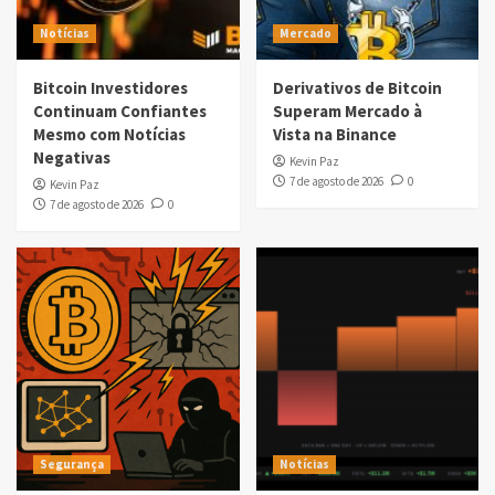
Notícias
Mercado
Bitcoin Investidores
Derivativos de Bitcoin
Continuam Confiantes
Superam Mercado à
Mesmo com Notícias
Vista na Binance
Negativas
Kevin Paz
7 de agosto de 2026
0
Kevin Paz
7 de agosto de 2026
0
Segurança
Notícias