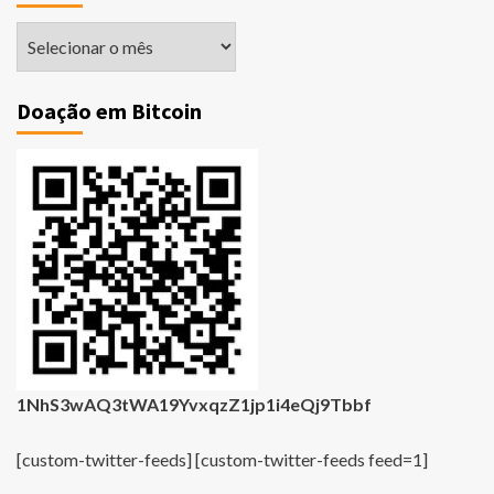
Matérias
Antigas
Doação em Bitcoin
1NhS3wAQ3tWA19YvxqzZ1jp1i4eQj9Tbbf
[custom-twitter-feeds] [custom-twitter-feeds feed=1]