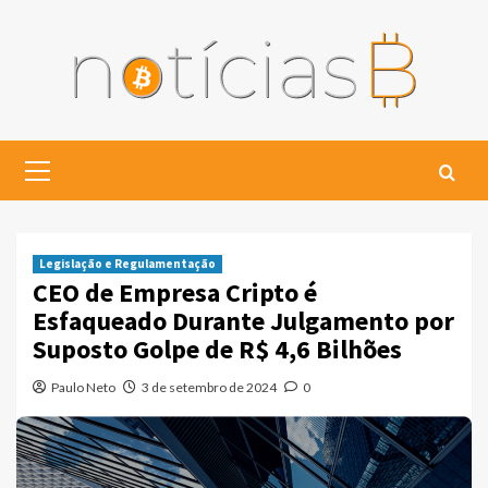
Skip
to
content
Primary
Menu
Legislação e Regulamentação
CEO de Empresa Cripto é
Esfaqueado Durante Julgamento por
Suposto Golpe de R$ 4,6 Bilhões
Paulo Neto
3 de setembro de 2024
0