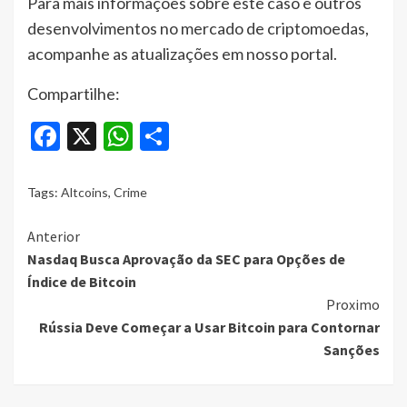
Para mais informações sobre este caso e outros
desenvolvimentos no mercado de criptomoedas,
acompanhe as atualizações em nosso portal.
Compartilhe:
Facebook
X
WhatsApp
Share
Tags:
Altcoins
,
Crime
Continue
Anterior
Nasdaq Busca Aprovação da SEC para Opções de
Reading
Índice de Bitcoin
Proximo
Rússia Deve Começar a Usar Bitcoin para Contornar
Sanções