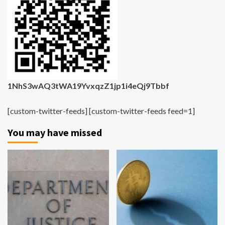
1NhS3wAQ3tWA19YvxqzZ1jp1i4eQj9Tbbf
[custom-twitter-feeds] [custom-twitter-feeds feed=1]
You may have missed