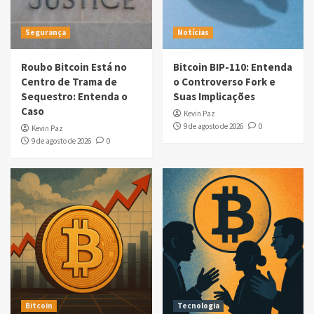
Segurança
Notícias
Roubo Bitcoin Está no
Bitcoin BIP-110: Entenda
Centro de Trama de
o Controverso Fork e
Sequestro: Entenda o
Suas Implicações
Caso
Kevin Paz
9 de agosto de 2026
0
Kevin Paz
9 de agosto de 2026
0
Bitcoin
Tecnologia