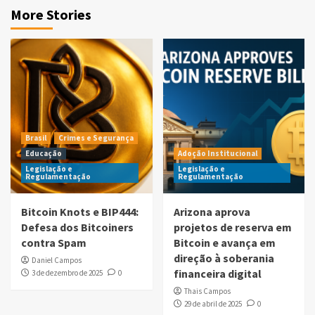
More Stories
Brasil
Crimes e Segurança
Educação
Adoção Institucional
Legislação e
Legislação e
Regulamentação
Regulamentação
Bitcoin Knots e BIP444:
Arizona aprova
Defesa dos Bitcoiners
projetos de reserva em
contra Spam
Bitcoin e avança em
direção à soberania
Daniel Campos
financeira digital
3 de dezembro de 2025
0
Thais Campos
29 de abril de 2025
0