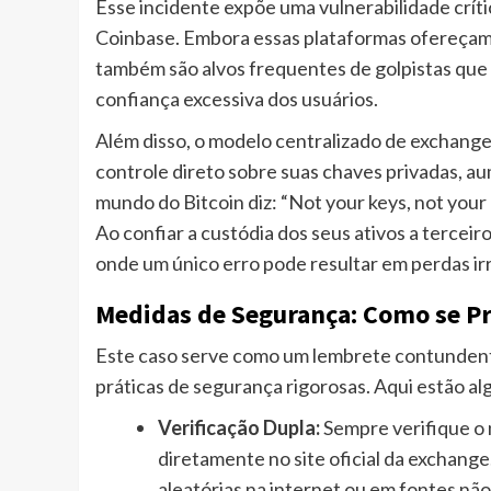
Esse incidente expõe uma vulnerabilidade crít
Coinbase. Embora essas plataformas ofereçam u
também são alvos frequentes de golpistas que 
confiança excessiva dos usuários.
Além disso, o modelo centralizado de exchang
controle direto sobre suas chaves privadas, a
mundo do Bitcoin diz: “Not your keys, not your 
Ao confiar a custódia dos seus ativos a terceir
onde um único erro pode resultar em perdas irr
Medidas de Segurança: Como se P
Este caso serve como um lembrete contundente
práticas de segurança rigorosas. Aqui estão 
Verificação Dupla:
Sempre verifique o 
diretamente no site oficial da exchan
aleatórias na internet ou em fontes não