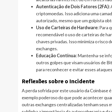
Autenticação de Dois Fatores (2FA):
A
criptomoedas. Isso adiciona uma camad
autorizado, mesmo que um golpista obt
Uso de Carteiras de Hardware:
Para qu
recomendável o uso de carteiras de ha
chaves privadas. Isso minimiza o risco
exchanges.
Educação Contínua:
Mantenha-se infor
outros golpes que visam usuários de Bi
para reconhecer e evitar esses ataques
Reflexões sobre o Incidente
A perda sofrida por este usuário da Coinbase 
exemplo poderoso do que pode acontecer qua
outras exchanges centralizadas tenham seus mé
sublinha a importância da autossoberania e da