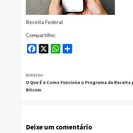
Receita Federal
Compartilhe:
Facebook
X
WhatsApp
Share
Continue
Anterior
O Que É e Como Funciona o Programa da Receita 
Reading
Bitcoin
Deixe um comentário