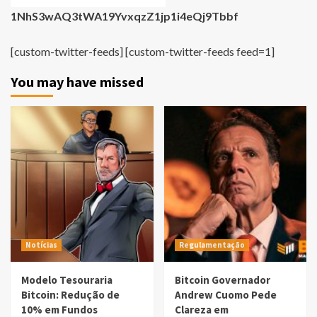
1NhS3wAQ3tWA19YvxqzZ1jp1i4eQj9Tbbf
[custom-twitter-feeds] [custom-twitter-feeds feed=1]
You may have missed
Notícias
Regulamentação
Modelo Tesouraria
Bitcoin Governador
Bitcoin: Redução de
Andrew Cuomo Pede
10% em Fundos
Clareza em