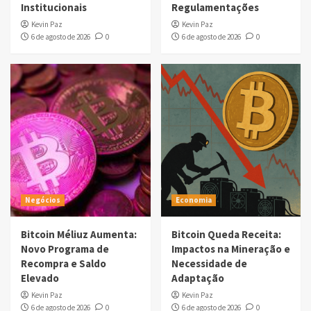
Institucionais
Regulamentações
Kevin Paz
Kevin Paz
6 de agosto de 2026
0
6 de agosto de 2026
0
Negócios
Economia
Bitcoin Méliuz Aumenta:
Bitcoin Queda Receita:
Novo Programa de
Impactos na Mineração e
Recompra e Saldo
Necessidade de
Elevado
Adaptação
Kevin Paz
Kevin Paz
6 de agosto de 2026
0
6 de agosto de 2026
0