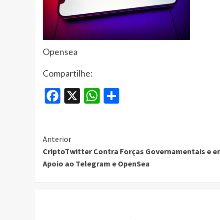
Opensea
Compartilhe:
Facebook
X
WhatsApp
Share
Continue
Anterior
CriptoTwitter Contra Forças Governamentais e 
Reading
Apoio ao Telegram e OpenSea