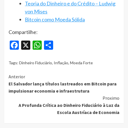
Teoria do Dinheiro e do Crédito – Ludwig
von Mises
Bitcoin como Moeda Sólid
a
Compartilhe:
Facebook
X
WhatsApp
Share
Tags:
Dinheiro Fiduciário
,
Inflação
,
Moeda Forte
Continue
Anterior
El Salvador lança títulos lastreados em Bitcoin para
Reading
impulsionar economia e infraestrutura
Proximo
A Profunda Crítica ao Dinheiro Fiduciário à Luz da
Escola Austríaca de Economia