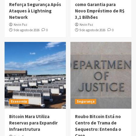
Reforça Segurança Após
como Garantia para
Ataques à Lightning
Novo Empréstimo de R$
Network
3,1 Bilhões
Kevin Paz
Kevin Paz
9 de agosto de 2026
0
9 de agosto de 2026
0
Economia
Segurança
Bitcoin Mara Utiliza
Roubo Bitcoin Está no
Reservas para Expandir
Centro de Trama de
Infraestrutura
Sequestro: Entenda o
Caso