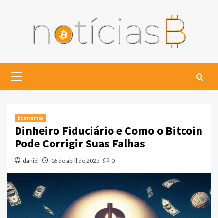
Skip
to
content
Primary
Menu
Economia
Dinheiro Fiduciário e Como o Bitcoin
Pode Corrigir Suas Falhas
daniel
16 de abril de 2025
0