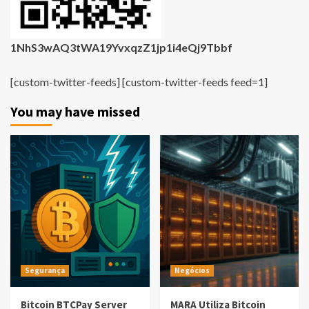
1NhS3wAQ3tWA19YvxqzZ1jp1i4eQj9Tbbf
[custom-twitter-feeds] [custom-twitter-feeds feed=1]
You may have missed
Segurança
Negócios
Bitcoin BTCPay Server
MARA Utiliza Bitcoin