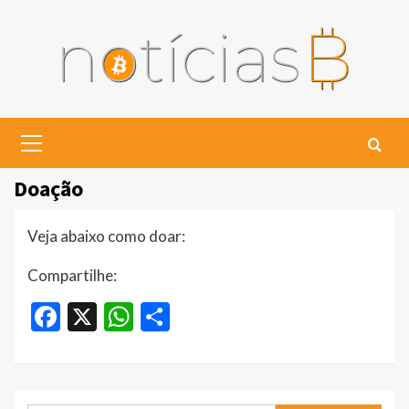
Skip
to
content
Primary
Menu
Doação
Veja abaixo como doar:
Compartilhe:
Facebook
X
WhatsApp
Share