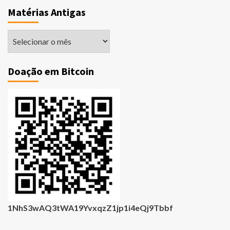
Matérias Antigas
Matérias
Antigas
Doação em Bitcoin
1NhS3wAQ3tWA19YvxqzZ1jp1i4eQj9Tbbf