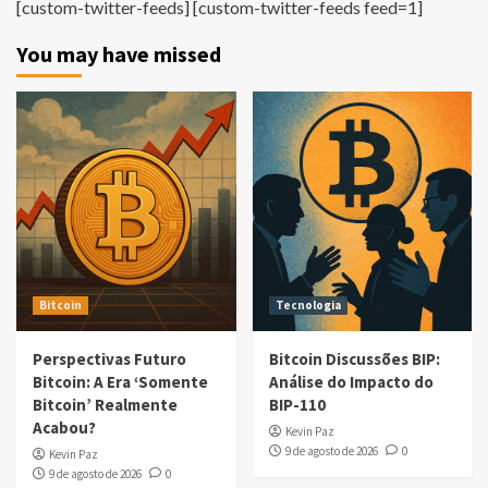
[custom-twitter-feeds] [custom-twitter-feeds feed=1]
You may have missed
Bitcoin
Tecnologia
Perspectivas Futuro
Bitcoin Discussões BIP:
Bitcoin: A Era ‘Somente
Análise do Impacto do
Bitcoin’ Realmente
BIP-110
Acabou?
Kevin Paz
9 de agosto de 2026
0
Kevin Paz
9 de agosto de 2026
0