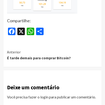
Compartilhe:
Facebook
X
WhatsApp
Share
Continue
Anterior
É tarde demais para comprar Bitcoin?
Reading
Deixe um comentário
Você precisa fazer o
login
para publicar um comentário.