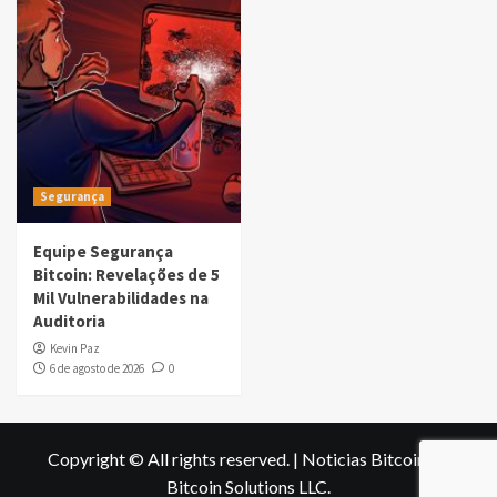
Segurança
Equipe Segurança
Bitcoin: Revelações de 5
Mil Vulnerabilidades na
Auditoria
Kevin Paz
6 de agosto de 2026
0
Copyright © All rights reserved.
|
Noticias Bitcoin
by
Bitcoin Solutions LLC
.