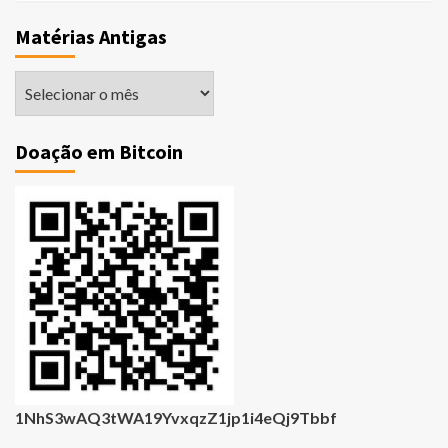
Matérias Antigas
Matérias
Antigas
Doação em Bitcoin
1NhS3wAQ3tWA19YvxqzZ1jp1i4eQj9Tbbf