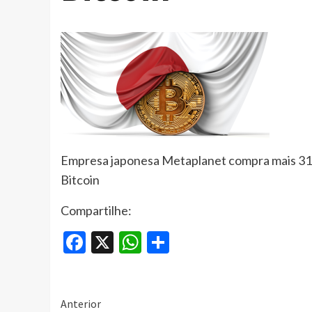
Empresa japonesa Metaplanet compra mais 319
Bitcoin
Compartilhe:
Facebook
X
WhatsApp
Share
Continue
Anterior