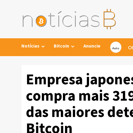
Skip
to
content
Notícias
Bitcoin
Anuncie
Ob
Empresa japone
compra mais 319
das maiores det
Bitcoin