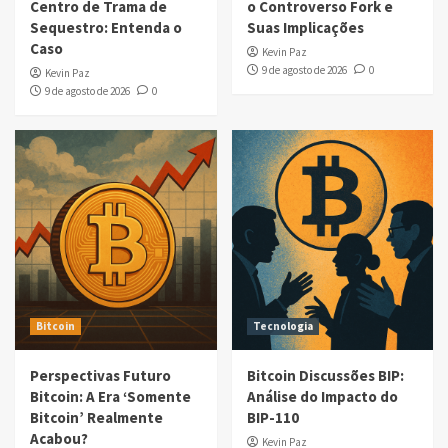
Centro de Trama de
o Controverso Fork e
Sequestro: Entenda o
Suas Implicações
Caso
Kevin Paz
9 de agosto de 2026
0
Kevin Paz
9 de agosto de 2026
0
Bitcoin
Tecnologia
Perspectivas Futuro
Bitcoin Discussões BIP:
Bitcoin: A Era ‘Somente
Análise do Impacto do
Bitcoin’ Realmente
BIP-110
Acabou?
Kevin Paz