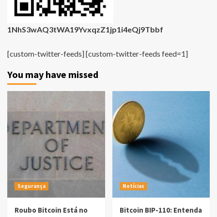
1NhS3wAQ3tWA19YvxqzZ1jp1i4eQj9Tbbf
[custom-twitter-feeds] [custom-twitter-feeds feed=1]
You may have missed
Segurança
Notícias
Roubo Bitcoin Está no
Bitcoin BIP-110: Entenda