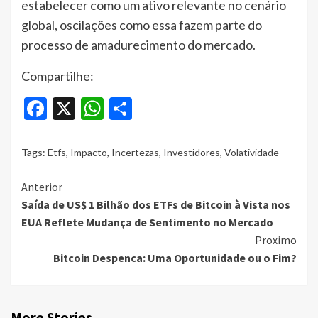
estabelecer como um ativo relevante no cenário
global, oscilações como essa fazem parte do
processo de amadurecimento do mercado.
Compartilhe:
Facebook
X
WhatsApp
Share
Tags:
Etfs
,
Impacto
,
Incertezas
,
Investidores
,
Volatividade
Continue
Anterior
Saída de US$ 1 Bilhão dos ETFs de Bitcoin à Vista nos
Reading
EUA Reflete Mudança de Sentimento no Mercado
Proximo
Bitcoin Despenca: Uma Oportunidade ou o Fim?
More Stories