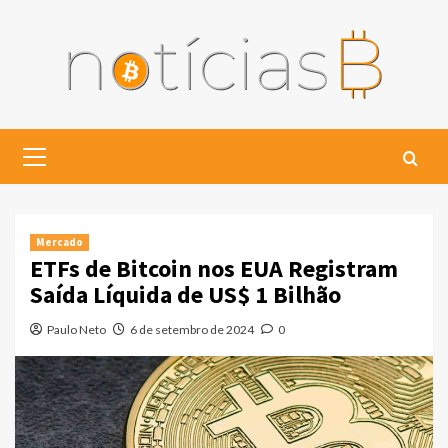
Skip
to
content
Primary
Menu
Mercado
ETFs de Bitcoin nos EUA Registram
Saída Líquida de US$ 1 Bilhão
Paulo Neto
6 de setembro de 2024
0