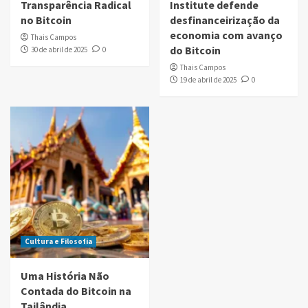
Transparência Radical
Institute defende
no Bitcoin
desfinanceirização da
economia com avanço
Thais Campos
do Bitcoin
30 de abril de 2025
0
Thais Campos
19 de abril de 2025
0
Cultura e Filosofia
Uma História Não
Contada do Bitcoin na
Tailândia