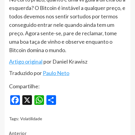
esquerda? O Bitcoin é instável a qualquer preço, e
todos devemos nos sentir sortudos por termos
conseguido entrar nele quando ainda tem um
preço. Agora sente-se, pare de reclamar, tome
uma boa taça de vinho e observe enquanto o
Bitcoin domina o mundo.
Artigo original
por Daniel Krawisz
Traduzido por
Paulo Neto
Compartilhe:
Facebook
X
WhatsApp
Share
Tags:
Volatilidade
Continue
Anterior