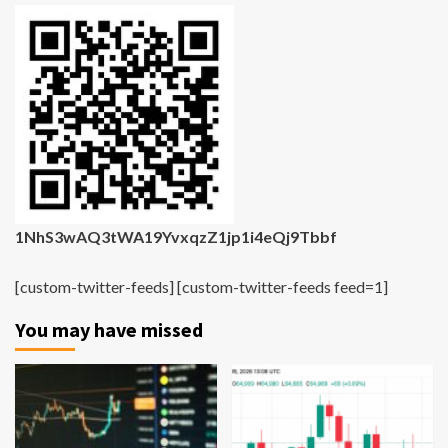
1NhS3wAQ3tWA19YvxqzZ1jp1i4eQj9Tbbf
[custom-twitter-feeds] [custom-twitter-feeds feed=1]
You may have missed