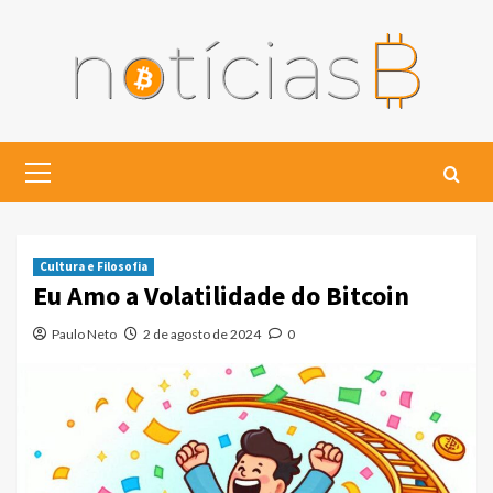
Skip
to
content
Primary
Menu
Cultura e Filosofia
Eu Amo a Volatilidade do Bitcoin
Paulo Neto
2 de agosto de 2024
0