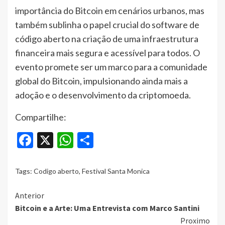
importância do Bitcoin em cenários urbanos, mas
também sublinha o papel crucial do software de
código aberto na criação de uma infraestrutura
financeira mais segura e acessível para todos. O
evento promete ser um marco para a comunidade
global do Bitcoin, impulsionando ainda mais a
adoção e o desenvolvimento da criptomoeda.
Compartilhe:
Facebook
X
WhatsApp
Share
Tags:
Codigo aberto
,
Festival Santa Monica
Continue
Anterior
Bitcoin e a Arte: Uma Entrevista com Marco Santini
Reading
Proximo