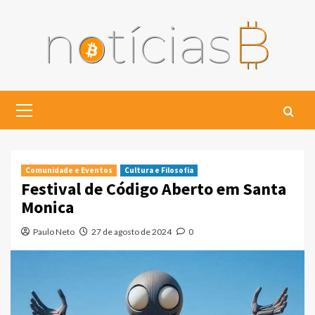
Skip
to
content
Primary
Menu
Comunidade e Eventos
Cultura e Filosofia
Festival de Código Aberto em Santa
Monica
Paulo Neto
27 de agosto de 2024
0