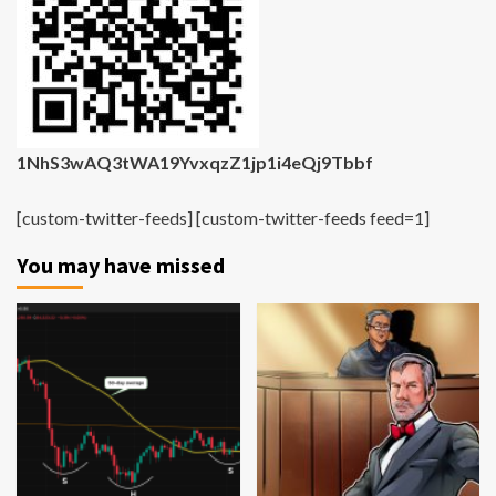
1NhS3wAQ3tWA19YvxqzZ1jp1i4eQj9Tbbf
[custom-twitter-feeds] [custom-twitter-feeds feed=1]
You may have missed