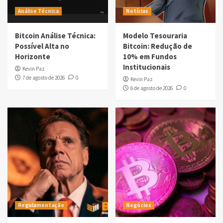
Análise Técnica
Notícias
Bitcoin Análise Técnica:
Modelo Tesouraria
Possível Alta no
Bitcoin: Redução de
Horizonte
10% em Fundos
Institucionais
Kevin Paz
7 de agosto de 2026
0
Kevin Paz
6 de agosto de 2026
0
Regulamentação
Negócios