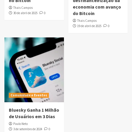
no Bitcoin
desfinanceirização da
economia com avanço
Thais Campos
do Bitcoin
30 de abril de 2025
0
Thais Campos
19 de abril de 2025
0
Comunidade e Eventos
Bluesky Ganha 1 Milhão
de Usuários em 3 Dias
Paulo Neto
3 de setembro de 2024
0