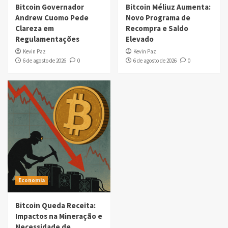
Bitcoin Governador
Bitcoin Méliuz Aumenta:
Andrew Cuomo Pede
Novo Programa de
Clareza em
Recompra e Saldo
Regulamentações
Elevado
Kevin Paz
Kevin Paz
6 de agosto de 2026
0
6 de agosto de 2026
0
Economia
Bitcoin Queda Receita:
Impactos na Mineração e
Necessidade de