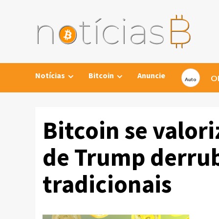
Skip
to
content
Notícias
Bitcoin
Anuncie
Ob
​Bitcoin se valor
de Trump derru
tradicionais​