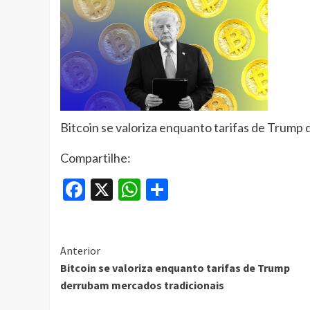
​Bitcoin se valoriza enquanto tarifas de Trump
Compartilhe:
Facebook
X
WhatsApp
Share
Continue
Anterior
​Bitcoin se valoriza enquanto tarifas de Trump
Reading
derrubam mercados tradicionais​