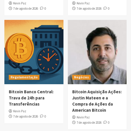
Kevin Paz
Kevin Paz
7 de agosto de 2026
0
7 de agosto de 2026
0
Regulamentação
Negócios
Bitcoin Banco Central:
Bitcoin Aquisição Ações:
Trava de 24h para
Justin Mateen e a
Transferências
Compra de Ações da
American Bitcoin
Kevin Paz
7 de agosto de 2026
0
Kevin Paz
7 de agosto de 2026
0