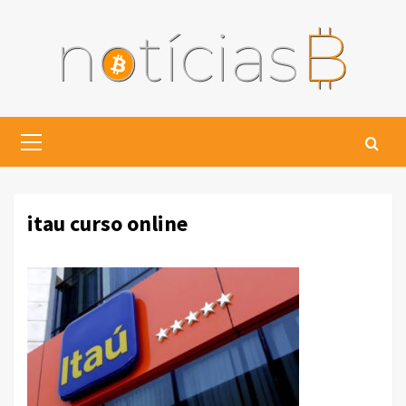
Skip
to
content
Primary
Menu
itau curso online