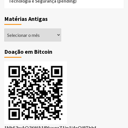
Tecnologia e Segurança (pending)
Matérias Antigas
Matérias
Antigas
Doação em Bitcoin
1NhS3wAQ3tWA19YvxqzZ1jp1i4eQj9Tbbf