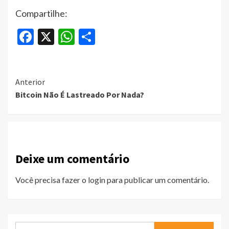
Compartilhe:
Facebook
X
WhatsApp
Share
Continue
Anterior
Bitcoin Não É Lastreado Por Nada?
Reading
Deixe um comentário
Você precisa fazer o
login
para publicar um comentário.
Pesquisar