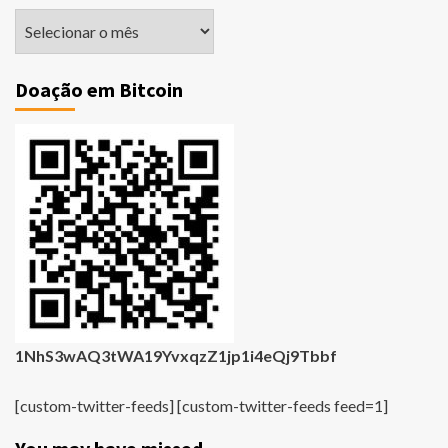
Matérias
Antigas
Doação em Bitcoin
1NhS3wAQ3tWA19YvxqzZ1jp1i4eQj9Tbbf
[custom-twitter-feeds] [custom-twitter-feeds feed=1]