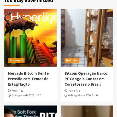
You may have missed
Economia
Notícias
Mercado Bitcoin Sente
Bitcoin Operação Narco:
Pressão com Temor de
PF Congela Contas em
Estagflação
Corretoras no Brasil
Kevin Paz
Kevin Paz
6 de agosto de 2026
0
6 de agosto de 2026
0