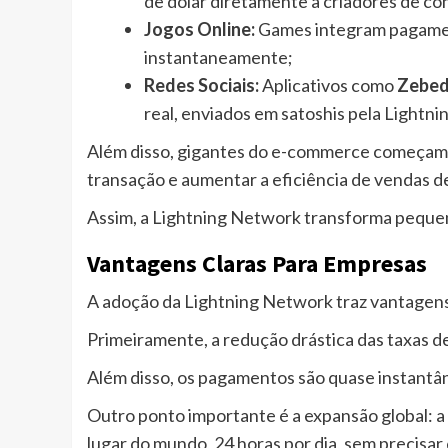
de dólar diretamente a criadores de 
Jogos Online:
Games integram pagamen
instantaneamente;
Redes Sociais:
Aplicativos como
Zebe
real, enviados em satoshis pela Lightnin
Além disso, gigantes do e-commerce começam a 
transação e aumentar a eficiência de vendas de
Assim, a Lightning Network transforma pequena
Vantagens Claras Para Empresas
A adoção da Lightning Network traz vantagens
Primeiramente, a redução drástica das taxas d
Além disso, os pagamentos são quase instantâ
Outro ponto importante é a expansão global: 
lugar do mundo, 24 horas por dia, sem precisar