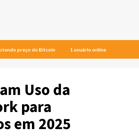
tendo preço do Bitcoin
1 usuário online
ram Uso da
rk para
s em 2025