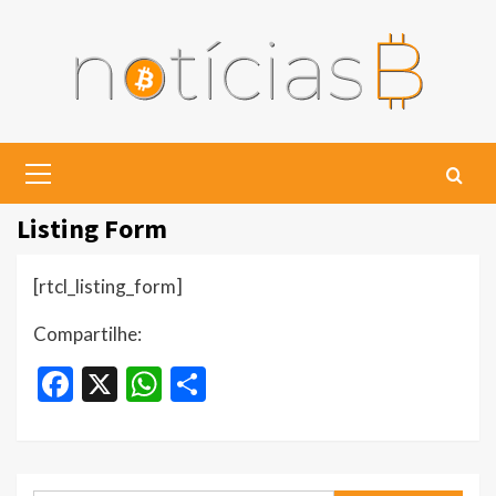
Skip
to
content
Primary
Menu
Listing Form
[rtcl_listing_form]
Compartilhe:
Facebook
X
WhatsApp
Share