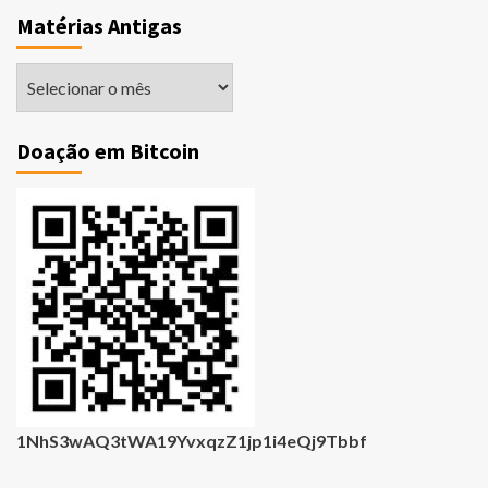
Matérias Antigas
Matérias
Antigas
Doação em Bitcoin
1NhS3wAQ3tWA19YvxqzZ1jp1i4eQj9Tbbf