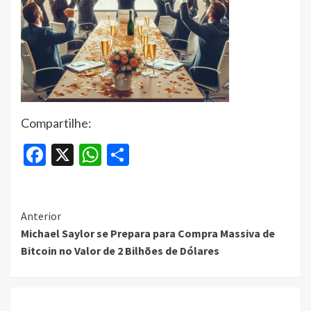
Compartilhe:
Facebook
X
WhatsApp
Share
Continue
Anterior
Michael Saylor se Prepara para Compra Massiva de
Reading
Bitcoin no Valor de 2 Bilhões de Dólares