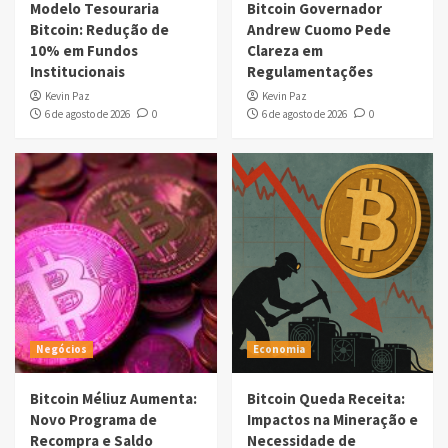
Modelo Tesouraria
Bitcoin Governador
Bitcoin: Redução de
Andrew Cuomo Pede
10% em Fundos
Clareza em
Institucionais
Regulamentações
Kevin Paz
Kevin Paz
6 de agosto de 2026
0
6 de agosto de 2026
0
Negócios
Economia
Bitcoin Méliuz Aumenta:
Bitcoin Queda Receita:
Novo Programa de
Impactos na Mineração e
Recompra e Saldo
Necessidade de