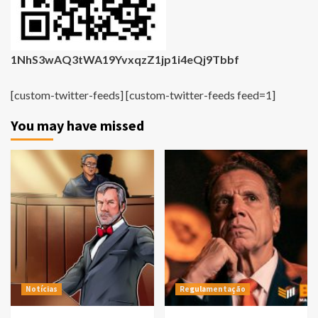
1NhS3wAQ3tWA19YvxqzZ1jp1i4eQj9Tbbf
[custom-twitter-feeds] [custom-twitter-feeds feed=1]
You may have missed
Notícias
Regulamentação