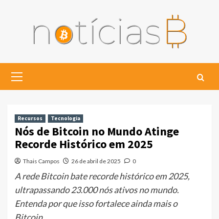
Skip
to
content
Primary
Menu
Recursos
Tecnologia
Nós de Bitcoin no Mundo Atinge
Recorde Histórico em 2025
Thais Campos
26 de abril de 2025
0
A rede Bitcoin bate recorde histórico em 2025,
ultrapassando 23.000 nós ativos no mundo.
Entenda por que isso fortalece ainda mais o
Bitcoin.