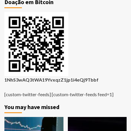
Doação em Bitcoin
1NhS3wAQ3tWA19YvxqzZ1jp1i4eQj9Tbbf
[custom-twitter-feeds] [custom-twitter-feeds feed=1]
You may have missed