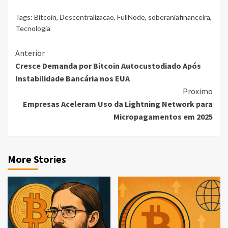
Tags:
Bitcoin
,
Descentralizacao
,
FullNode
,
soberaniafinanceira
,
Tecnologia
Continue
Anterior
Cresce Demanda por Bitcoin Autocustodiado Após
Reading
Instabilidade Bancária nos EUA
Proximo
Empresas Aceleram Uso da Lightning Network para
Micropagamentos em 2025
More Stories