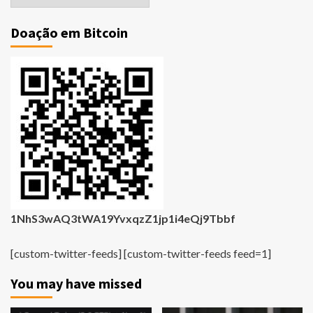
Antigas
Doação em Bitcoin
1NhS3wAQ3tWA19YvxqzZ1jp1i4eQj9Tbbf
[custom-twitter-feeds] [custom-twitter-feeds feed=1]
You may have missed