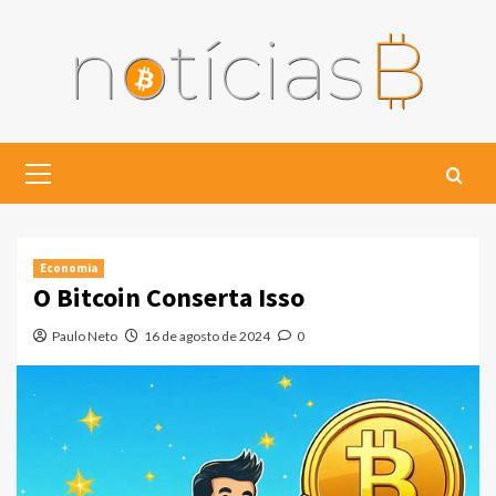
Skip
to
content
Primary
Menu
Economia
O Bitcoin Conserta Isso
Paulo Neto
16 de agosto de 2024
0