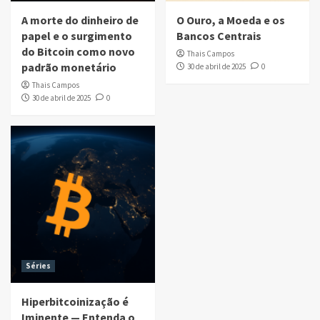
A morte do dinheiro de
O Ouro, a Moeda e os
papel e o surgimento
Bancos Centrais
do Bitcoin como novo
Thais Campos
padrão monetário
30 de abril de 2025
0
Thais Campos
30 de abril de 2025
0
Séries
Hiperbitcoinização é
Iminente — Entenda o