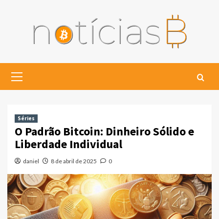
Skip
to
content
Primary
Menu
Séries
O Padrão Bitcoin: Dinheiro Sólido e
Liberdade Individual
daniel
8 de abril de 2025
0