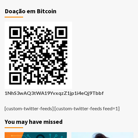
Doação em Bitcoin
1NhS3wAQ3tWA19YvxqzZ1jp1i4eQj9Tbbf
[custom-twitter-feeds] [custom-twitter-feeds feed=1]
You may have missed