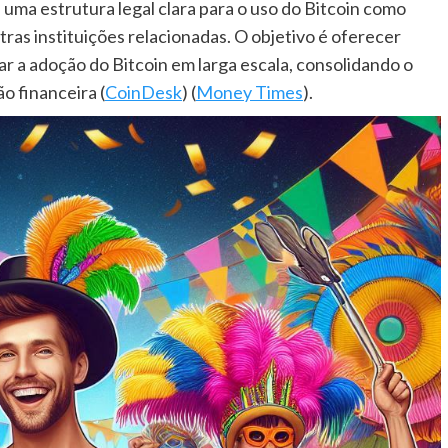
 uma estrutura legal clara para o uso do Bitcoin como
ras instituições relacionadas. O objetivo é oferecer
ar a adoção do Bitcoin em larga escala, consolidando o
 financeira​ (
CoinDesk
)​​ (
Money Times
)​.