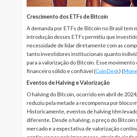
Crescimento dos ETFs de Bitcoin
A demanda por ETFs de Bitcoin no Brasil tem
introdução desses ETFs permitiu que investido
necessidade de lidar diretamente com as comp
tanto investidores institucionais quanto indiv
para a valorização do Bitcoin. Esse movimento
financeiro sólido e confiável​ (
CoinDesk
)​​ (
Mone
Eventos de Halving e Valorização
O halving do Bitcoin, ocorrido em abril de 202
reduziu pela metade a recompensa por bloco m
Historicamente, eventos de halving têm levado
diferente. Desde o halving, o preço do Bitcoin
mercado e a expectativa de valorização contín
continuar nos próximos meses, atraindo ainda ma