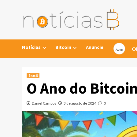
Skip
to
content
Notícias
Bitcoin
Anuncie
Ob
Brasil
O Ano do Bitcoin
Daniel Campos
3 de agosto de 2024
0