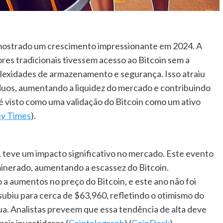
 mostrado um crescimento impressionante em 2024. A
res tradicionais tivessem acesso ao Bitcoin sem a
lexidades de armazenamento e segurança. Isso atraiu
íduos, aumentando a liquidez do mercado e contribuindo
 é visto como uma validação do Bitcoin como um ativo
y Times
)​.
4, teve um impacto significativo no mercado. Este evento
inerado, aumentando a escassez do Bitcoin.
 a aumentos no preço do Bitcoin, e este ano não foi
 subiu para cerca de $63,960, refletindo o otimismo do
ua. Analistas preveem que essa tendência de alta deve
is investidores​ (
Cointelegraph
)​​ (
CoinDesk
)​.