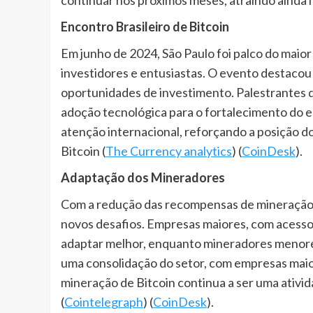
Encontro Brasileiro de Bitcoin
Em junho de 2024, São Paulo foi palco do maior 
investidores e entusiastas. O evento destacou
oportunidades de investimento. Palestrantes d
adoção tecnológica para o fortalecimento do ec
atenção internacional, reforçando a posição d
Bitcoin​ (
The Currency analytics
)​​ (
CoinDesk
)​.
Adaptação dos Mineradores
Com a redução das recompensas de mineração a
novos desafios. Empresas maiores, com acesso 
adaptar melhor, enquanto mineradores menores 
uma consolidação do setor, com empresas maio
mineração de Bitcoin continua a ser uma ativida
(
Cointelegraph
)​​ (
CoinDesk
)​.