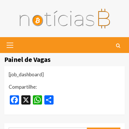
Skip
to
content
Primary
Menu
Painel de Vagas
[job_dashboard]
Compartilhe:
Facebook
X
WhatsApp
Share