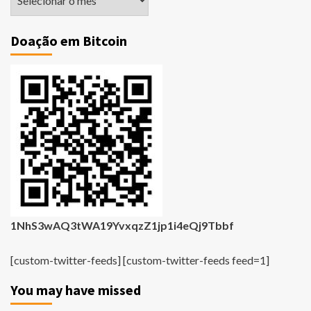
Antigas
Doação em Bitcoin
1NhS3wAQ3tWA19YvxqzZ1jp1i4eQj9Tbbf
[custom-twitter-feeds] [custom-twitter-feeds feed=1]
You may have missed