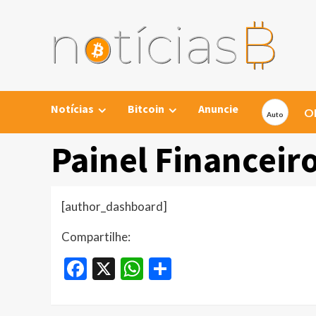
Skip
to
content
Notícias
Bitcoin
Anuncie
Ob
Painel Financeir
[author_dashboard]
Compartilhe:
Facebook
X
WhatsApp
Share