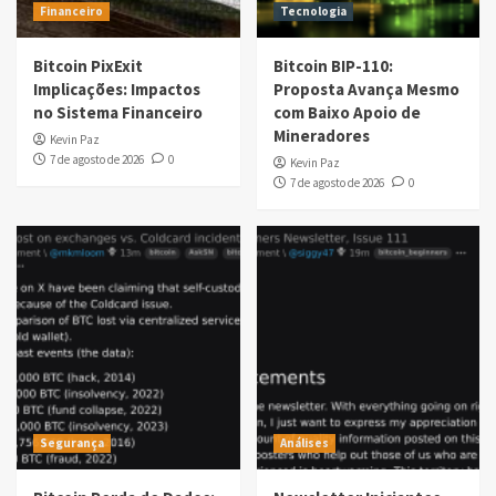
Financeiro
Tecnologia
Bitcoin PixExit
Bitcoin BIP-110:
Implicações: Impactos
Proposta Avança Mesmo
no Sistema Financeiro
com Baixo Apoio de
Mineradores
Kevin Paz
7 de agosto de 2026
0
Kevin Paz
7 de agosto de 2026
0
Segurança
Análises