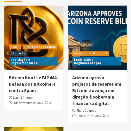
Brasil
Crimes e Segurança
Educação
Adoção Institucional
Legislação e
Legislação e
Regulamentação
Regulamentação
Bitcoin Knots e BIP444:
Arizona aprova
Defesa dos Bitcoiners
projetos de reserva em
contra Spam
Bitcoin e avança em
direção à soberania
Daniel Campos
financeira digital
3 de dezembro de 2025
0
Thais Campos
29 de abril de 2025
0