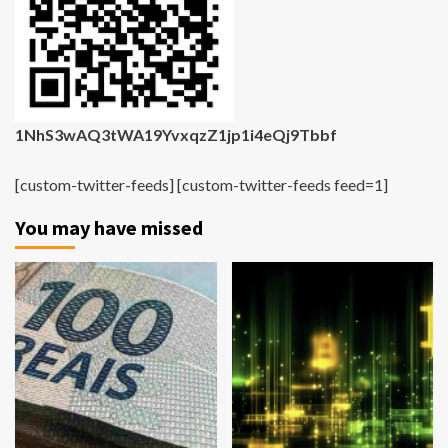
1NhS3wAQ3tWA19YvxqzZ1jp1i4eQj9Tbbf
[custom-twitter-feeds] [custom-twitter-feeds feed=1]
You may have missed