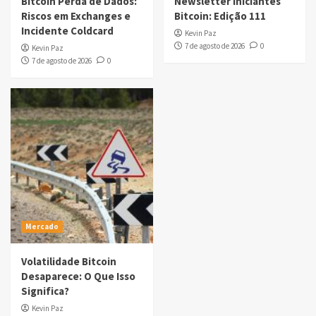
Bitcoin Perda de Dados:
Newsletter Iniciantes
Riscos em Exchanges e
Bitcoin: Edição 111
Incidente Coldcard
Kevin Paz
7 de agosto de 2026
0
Kevin Paz
7 de agosto de 2026
0
Mercado
Volatilidade Bitcoin
Desaparece: O Que Isso
Significa?
Kevin Paz