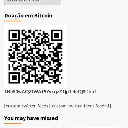
Antigas
Doação em Bitcoin
1NhS3wAQ3tWA19YvxqzZ1jp1i4eQj9Tbbf
[custom-twitter-feeds] [custom-twitter-feeds feed=1]
You may have missed