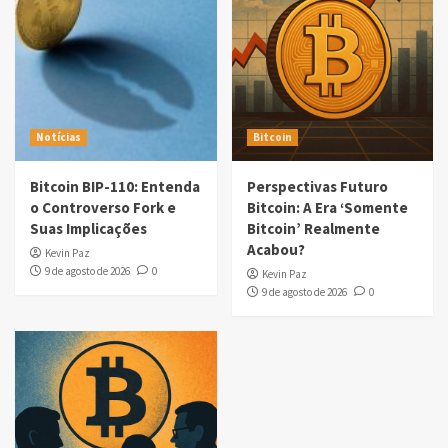
Notícias
Bitcoin
Bitcoin BIP-110: Entenda
Perspectivas Futuro
o Controverso Fork e
Bitcoin: A Era ‘Somente
Suas Implicações
Bitcoin’ Realmente
Acabou?
Kevin Paz
9 de agosto de 2026
0
Kevin Paz
9 de agosto de 2026
0