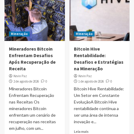
Mineração
Mineração
Mineradores Bitcoin
Bitcoin Hive
Enfrentam Desafios
Rentabilidade:
Após Recuperação de
Desafios e Estratégias
Receita
na Mineração
Kevin Paz
Kevin Paz
2 de agosto de 2026
0
1 de agosto de 2026
0
Mineradores Bitcoin
Bitcoin Hive Rentabilidade:
Enfrentam Recuperação
Um Setor em Constante
nas Receitas Os
EvoluçãoA Bitcoin Hive
mineradores Bitcoin
rentabilidade continua a
enfrentam um cenário de
ser uma área de intensa
recuperação nas receitas
inovação e...
em julho, com um...
Leia mais