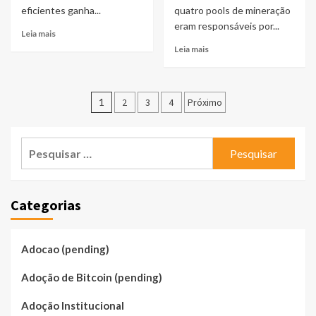
eficientes ganha...
quatro pools de mineração
eram responsáveis por...
Leia mais
Leia mais
Paginação
1
2
3
4
Próximo
de
posts
Pesquisar
por:
Categorias
Adocao (pending)
Adoção de Bitcoin (pending)
Adoção Institucional