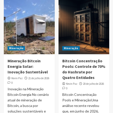
Mineração
Mineração
Mineração Bitcoin
Bitcoin Concentração
Energia Solar:
Pools: Controle de 70%
Inovação Sustentável
do Hashrate por
Quatro Entidades
Kevin Paz
21 de julho de 2026
0
Kevin Paz
20 de julho de 2026
0
Inovação na Mineração
Bitcoin Energia No cenário
Bitcoin Concentração
atual de mineração de
Pools e MineraçãoUma
Bitcoin, a busca por
análise recente revelou
soluções sustentáveis e
que, em junho de 2026,