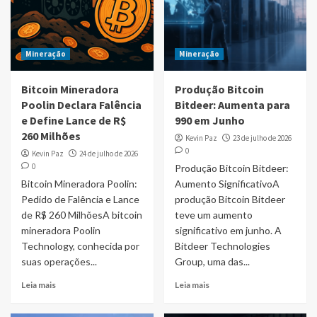
Mineração
Mineração
Bitcoin Mineradora
Produção Bitcoin
Poolin Declara Falência
Bitdeer: Aumenta para
e Define Lance de R$
990 em Junho
260 Milhões
Kevin Paz
23 de julho de 2026
0
Kevin Paz
24 de julho de 2026
0
Produção Bitcoin Bitdeer:
Bitcoin Mineradora Poolin:
Aumento SignificativoA
Pedido de Falência e Lance
produção Bitcoin Bitdeer
de R$ 260 MilhõesA bitcoin
teve um aumento
mineradora Poolin
significativo em junho. A
Technology, conhecida por
Bitdeer Technologies
suas operações...
Group, uma das...
Leia mais
Leia mais