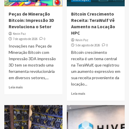
Peças de Mineração
Bitcoin Crescimento
Bitcoin: Impressão 3D
Receita: TeraWulf Vê
Revoluciona o Setor
Aumento na Locação
HPC
Kevin Paz
7 de agosto de 2026
0
Kevin Paz
5 de agosto de 2026
0
Inovações nas Peças de
Mineração Bitcoin com
Bitcoin crescimento
Impressão 3DA impressão
receita é um tema central
3D tem se mostrado uma
na TeraWulf, que registrou
ferramenta revolucionária
um aumento expressivo em
em diversos setores,...
sua receita proveniente da
locação...
Leia mais
Leia mais