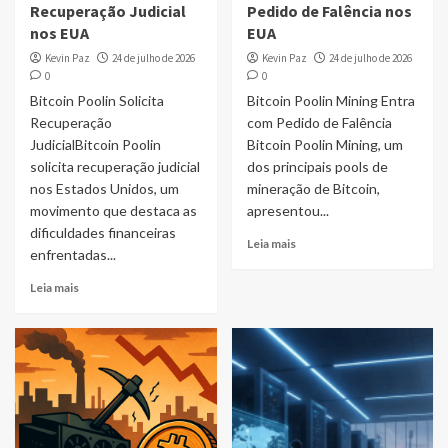
Recuperação Judicial
Pedido de Falência nos
nos EUA
EUA
Kevin Paz
24 de julho de 2026
Kevin Paz
24 de julho de 2026
0
0
Bitcoin Poolin Solicita
Bitcoin Poolin Mining Entra
Recuperação
com Pedido de Falência
JudicialBitcoin Poolin
Bitcoin Poolin Mining, um
solicita recuperação judicial
dos principais pools de
nos Estados Unidos, um
mineração de Bitcoin,
movimento que destaca as
apresentou...
dificuldades financeiras
Leia mais
enfrentadas...
Leia mais