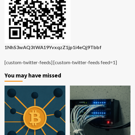
1NhS3wAQ3tWA19YvxqzZ1jp1i4eQj9Tbbf
[custom-twitter-feeds] [custom-twitter-feeds feed=1]
You may have missed