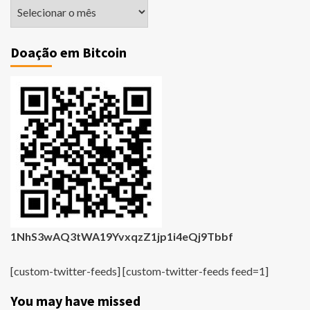
Matérias
Antigas
Doação em Bitcoin
1NhS3wAQ3tWA19YvxqzZ1jp1i4eQj9Tbbf
[custom-twitter-feeds] [custom-twitter-feeds feed=1]
You may have missed