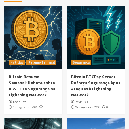
Notícias
Resumo Semanal
Segurança
Bitcoin Resumo
Bitcoin BTCPay Server
Semanal: Debate sobre
Reforça Segurança Após
BIP-110 e Segurança na
Ataques à Lightning
Lightning Network
Network
Kevin Paz
Kevin Paz
9 de agosto de 2026
0
9 de agosto de 2026
0