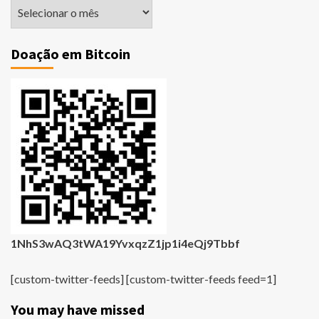
Matérias
Antigas
Doação em Bitcoin
1NhS3wAQ3tWA19YvxqzZ1jp1i4eQj9Tbbf
[custom-twitter-feeds] [custom-twitter-feeds feed=1]
You may have missed