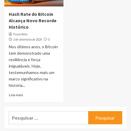
Hash Rate do Bitcoin
Alcança Novo Recorde
Histórico
Paulo Neto
3 de setembro de 2024
0
Nos últimos anos, o Bitcoin
tem demonstrado uma
resiliência e força
inigualáveis. Hoje,
testemunhamos mais um
marco significativo na
história...
Leia mais
Pesquisar
por: