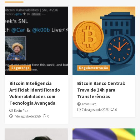
Segurança
Regulamentação
Bitcoin Inteligencia
Bitcoin Banco Central:
Artificial: Identificando
Trava de 24h para
Vulnerabilidades com
Transferências
Tecnologia Avançada
Kevin Paz
7 de agosto de 2026
0
Kevin Paz
7 de agosto de 2026
0