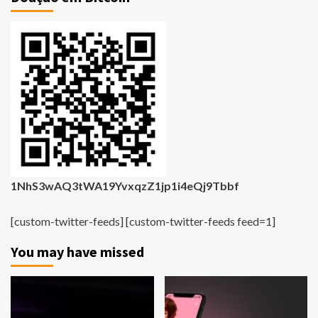
1NhS3wAQ3tWA19YvxqzZ1jp1i4eQj9Tbbf
[custom-twitter-feeds] [custom-twitter-feeds feed=1]
You may have missed