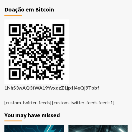
Doação em Bitcoin
1NhS3wAQ3tWA19YvxqzZ1jp1i4eQj9Tbbf
[custom-twitter-feeds] [custom-twitter-feeds feed=1]
You may have missed