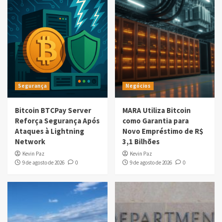
Segurança
Negócios
Bitcoin BTCPay Server
MARA Utiliza Bitcoin
Reforça Segurança Após
como Garantia para
Ataques à Lightning
Novo Empréstimo de R$
Network
3,1 Bilhões
Kevin Paz
Kevin Paz
9 de agosto de 2026
0
9 de agosto de 2026
0