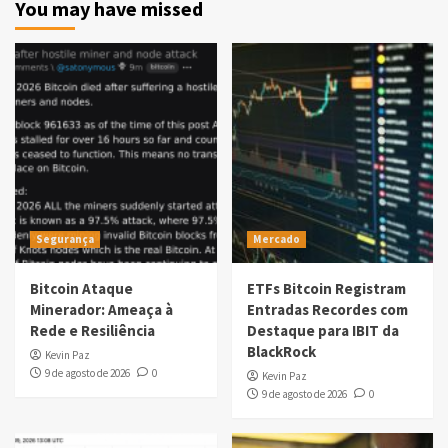
You may have missed
Segurança
Mercado
Bitcoin Ataque
ETFs Bitcoin Registram
Minerador: Ameaça à
Entradas Recordes com
Rede e Resiliência
Destaque para IBIT da
BlackRock
Kevin Paz
9 de agosto de 2026
0
Kevin Paz
9 de agosto de 2026
0