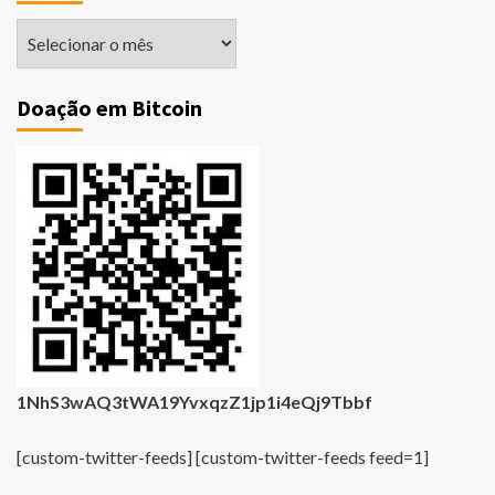
Matérias
Antigas
Doação em Bitcoin
1NhS3wAQ3tWA19YvxqzZ1jp1i4eQj9Tbbf
[custom-twitter-feeds] [custom-twitter-feeds feed=1]