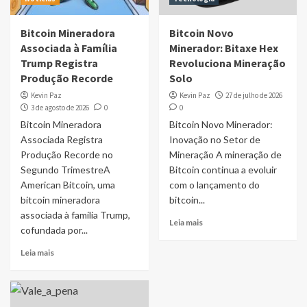
Bitcoin Mineradora
Bitcoin Novo
Associada à Família
Minerador: Bitaxe Hex
Trump Registra
Revoluciona Mineração
Produção Recorde
Solo
Kevin Paz
Kevin Paz
27 de julho de 2026
3 de agosto de 2026
0
0
Bitcoin Mineradora
Bitcoin Novo Minerador:
Associada Registra
Inovação no Setor de
Produção Recorde no
Mineração A mineração de
Segundo TrimestreA
Bitcoin continua a evoluir
American Bitcoin, uma
com o lançamento do
bitcoin mineradora
bitcoin...
associada à família Trump,
Leia mais
cofundada por...
Leia mais