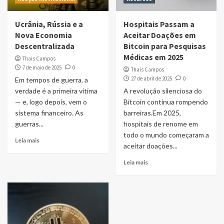
Ucrânia, Rússia e a
Hospitais Passam a
Nova Economia
Aceitar Doações em
Descentralizada
Bitcoin para Pesquisas
Médicas em 2025
Thais Campos
7 de maio de 2025
0
Thais Campos
27 de abril de 2025
0
Em tempos de guerra, a
verdade é a primeira vítima
A revolução silenciosa do
— e, logo depois, vem o
Bitcoin continua rompendo
sistema financeiro. As
barreiras.Em 2025,
guerras...
hospitais de renome em
todo o mundo começaram a
Leia mais
aceitar doações...
Leia mais