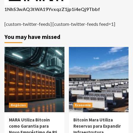
1NhS3wAQ3tWA19YvxqzZ1jp1i4eQj9Tbbf
[custom-twitter-feeds] [custom-twitter-feeds feed=1]
You may have missed
Negócios
Economia
MARA Utiliza Bitcoin
Bitcoin Mara Utiliza
como Garantia para
Reservas para Expandir
Novo Empréstimo de R$
Infraestrutura