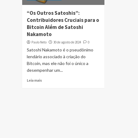
“Os Outros Satoshis”:
Contribuidores Cruciais para o
Bitcoin Além de Satoshi
Nakamoto
Paulo Neto
30 de agosto de 2024
0
Satoshi Nakamoto é o pseudônimo
lendário associado à criação do
Bitcoin, mas ele não foi o único a
desempenhar um...
Leia mais