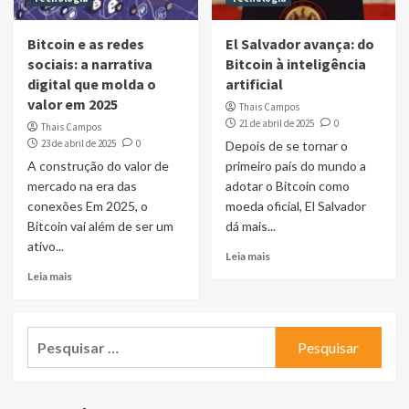
Bitcoin e as redes
El Salvador avança: do
sociais: a narrativa
Bitcoin à inteligência
digital que molda o
artificial
valor em 2025
Thais Campos
21 de abril de 2025
0
Thais Campos
23 de abril de 2025
0
Depois de se tornar o
A construção do valor de
primeiro país do mundo a
mercado na era das
adotar o Bitcoin como
conexões Em 2025, o
moeda oficial, El Salvador
Bitcoin vai além de ser um
dá mais...
ativo...
Leia mais
Leia mais
Pesquisar
por: