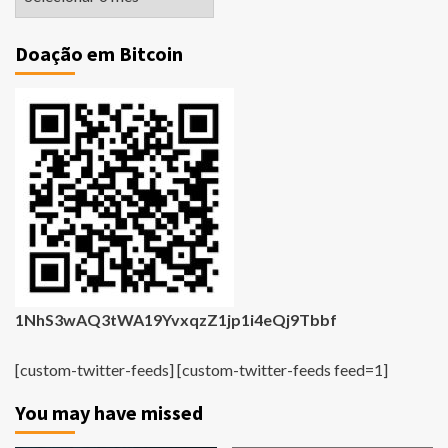
Antigas
Doação em Bitcoin
1NhS3wAQ3tWA19YvxqzZ1jp1i4eQj9Tbbf
[custom-twitter-feeds] [custom-twitter-feeds feed=1]
You may have missed