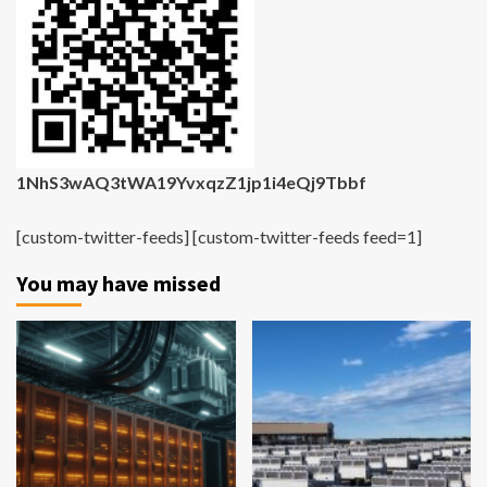
1NhS3wAQ3tWA19YvxqzZ1jp1i4eQj9Tbbf
[custom-twitter-feeds] [custom-twitter-feeds feed=1]
You may have missed