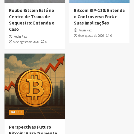
Roubo Bitcoin Está no
Bitcoin BIP-110: Entenda
Centro de Trama de
o Controverso Fork e
Sequestro: Entenda o
Suas Implicações
Caso
Kevin Paz
9 de agosto de 2026
0
Kevin Paz
9 de agosto de 2026
0
Bitcoin
Perspectivas Futuro
Bitcoin: A Era ‘Somente