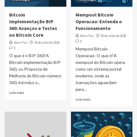
Bitcoin
Mempool Bitcoin
Implementação BIP
Operacao: Entenda o
360: Avanços e Testes
Funcionamento
no Bitcoin Core
Kevin Paz
29 de julho de 2026
0
Kevin Paz
29 de julho de 2026
0
Mempool Bitcoin
O que é o BIP 360?A
Operacao: O que é?A
Bitcoin implementação BIP
mempool do Bitcoin opera
360, ou Proposta de
como um sistema postal
Melhoria de Bitcoin número
moderno, onde as
360, introduz o...
transações aguardam
para...
Leia mais
Leia mais