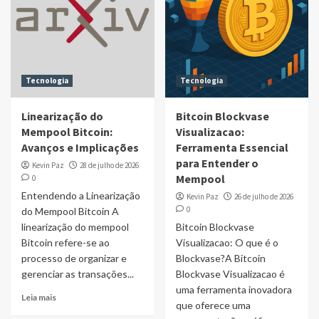
Tecnologia
Tecnologia
Linearização do
Bitcoin Blockvase
Mempool Bitcoin:
Visualizacao:
Avanços e Implicações
Ferramenta Essencial
para Entender o
Kevin Paz
28 de julho de 2026
Mempool
0
Entendendo a Linearização
Kevin Paz
26 de julho de 2026
0
do Mempool Bitcoin A
linearização do mempool
Bitcoin Blockvase
Bitcoin refere-se ao
Visualizacao: O que é o
processo de organizar e
Blockvase?A Bitcoin
gerenciar as transações...
Blockvase Visualizacao é
uma ferramenta inovadora
Leia mais
que oferece uma