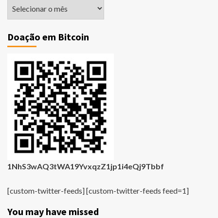
Matérias
Antigas
Doação em Bitcoin
1NhS3wAQ3tWA19YvxqzZ1jp1i4eQj9Tbbf
[custom-twitter-feeds] [custom-twitter-feeds feed=1]
You may have missed